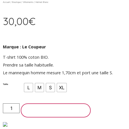
Accueil
/
Boutique
/
Vêtements
/ Helmet Blanc
30,00
€
Marque : Le Coupeur
T-shirt 100% coton BIO.
Prendre sa taille habituelle.
Le mannequin homme mesure 1,70cm et port une taille S.
Taille
L
M
S
XL
AJOUTER AU PANIER