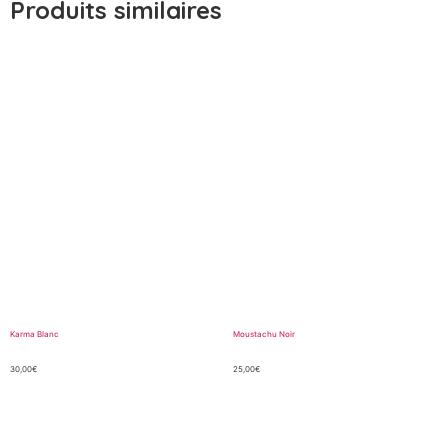
Produits similaires
Karma Blanc
Moustachu Noir
30,00
€
25,00
€