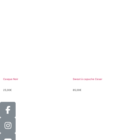
Casque Noir
Sweat à capuche Cesar
25,00
€
85,00
€