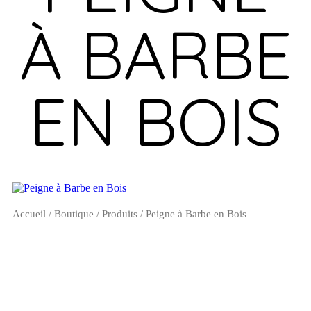
À BARBE
EN BOIS
Accueil
/
Boutique
/
Produits
/ Peigne à Barbe en Bois